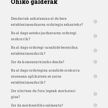
Ohiko galderak
Dendariak askatasuna al du bere
establezimenduaren ordutegia zehazteko?
Ba al dago asteko jardueraren ordutegi
orokorrik?
Ba al dago ordutegi-araubide berezidun
establezimendurik?
Zer da komenentziazko denda?
Ba al dago ordutegien araubide orokorra
zuzenean aplikatzen ez zaion
establezimendurik?
Zer ulertzen du foru legeak merkatari
gisa?
Zer da merkealdiko salmenta?