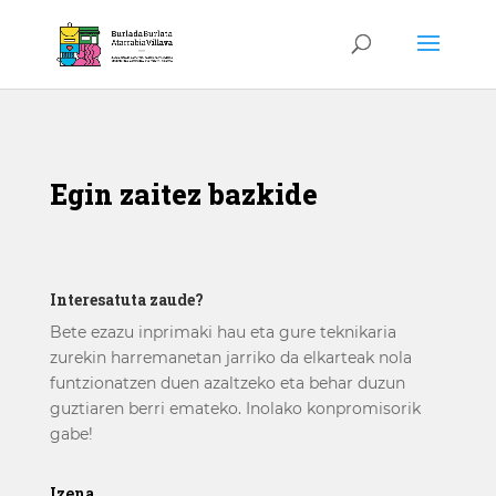
Egin zaitez bazkide
Interesatuta zaude?
Bete ezazu inprimaki hau eta gure teknikaria
zurekin harremanetan jarriko da elkarteak nola
funtzionatzen duen azaltzeko eta behar duzun
guztiaren berri emateko. Inolako konpromisorik
gabe!