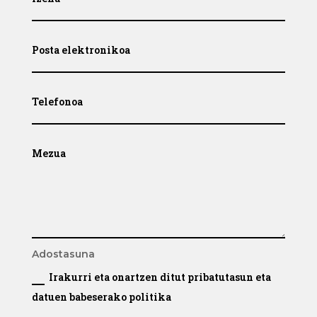
Adostasuna
Irakurri eta onartzen ditut pribatutasun eta
datuen babeserako politika