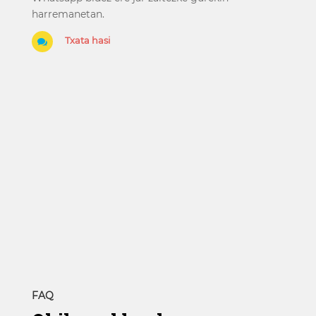
harremanetan.
Txata hasi

FAQ