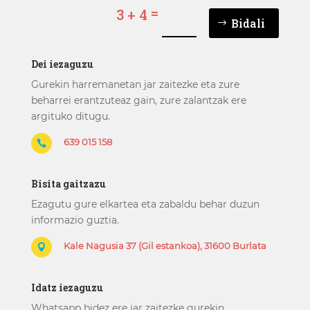
=
3 + 4
Bidali
Dei iezaguzu
Gurekin harremanetan jar zaitezke eta zure
beharrei erantzuteaz gain, zure zalantzak ere
argituko ditugu.
639 015 158

Bisita gaitzazu
Ezagutu gure elkartea eta zabaldu behar duzun
informazio guztia.
Kale Nagusia 37 (Gil estankoa), 31600 Burlata

Idatz iezaguzu
Whatsapp bidez ere jar zaitezke gurekin