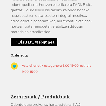
odontopediatria, hortzen estetika eta PADI. Bisita
gaitzazu, gure lehen bisitaldiko kalorioa honako
hauek osatzen dute: txosten integral medikoa,
erradiografia panoramikoa, aurrekontua eta aho-
hortzen tratamenduetan erabiltzen ditugun
materialen errealizazioa.
Bisitatu webgunea
Ordutegia
Astelehenetik ostegunera 9:00-19:00, ostirala

9:00-15:00.
Zerbitzuak / Produktuak
Odontologia orokorra, hortz estetika, PADI