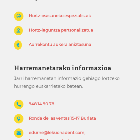
Hortz-osasuneko espezialistak

Hortz-laguntza pertsonalizatua

Aurrekontu aukera aniztasuna

Harremanetarako informazioa
Jarri harremanetan informazio gehiago lortzeko
hurrengo euskarrietako batean.
948 14 90 78

Ronda de las ventas 15-17 Burlata

edurne@lekuonadent.com;
