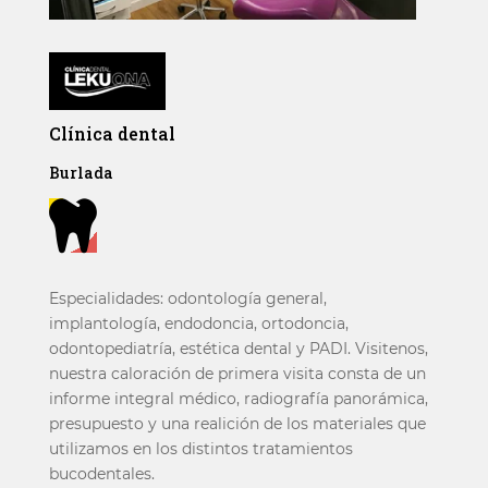
Clínica dental
Burlada

Especialidades: odontología general,
implantología, endodoncia, ortodoncia,
odontopediatría, estética dental y PADI. Visitenos,
nuestra caloración de primera visita consta de un
informe integral médico, radiografía panorámica,
presupuesto y una realición de los materiales que
utilizamos en los distintos tratamientos
bucodentales.