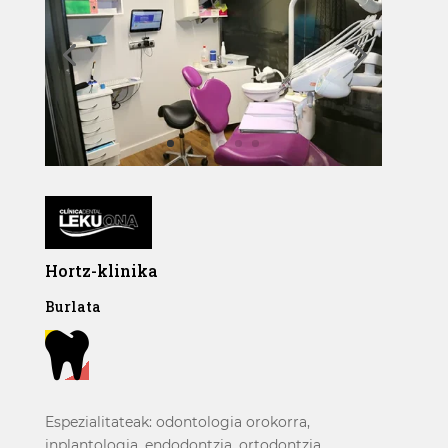
Hortz-klinika
Burlata

Espezialitateak: odontologia orokorra,
inplantologia, endodontzia, ortodontzia,