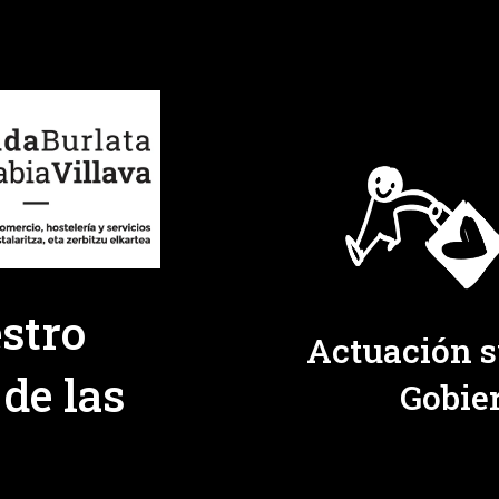
stro
Actuación s
 de las
Gobie