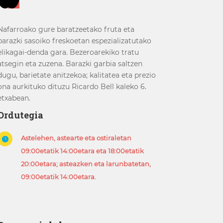
Nafarroako gure baratzeetako fruta eta
barazki sasoiko freskoetan espezializatutako
elikagai-denda gara. Bezeroarekiko tratu
atsegin eta zuzena. Barazki garbia saltzen
dugu, barietate anitzekoa; kalitatea eta prezio
ona aurkituko dituzu Ricardo Bell kaleko 6.
etxabean.
Ordutegia
Astelehen, astearte eta ostiraletan

09:00etatik 14:00etara eta 18:00etatik
20:00etara; asteazken eta larunbatetan,
09:00etatik 14:00etara.