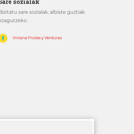
Sare sozialak
Bisitatu sare sozialak, albiste guztiak
ezagutzeko.
Viviana Frutas y Verduras
