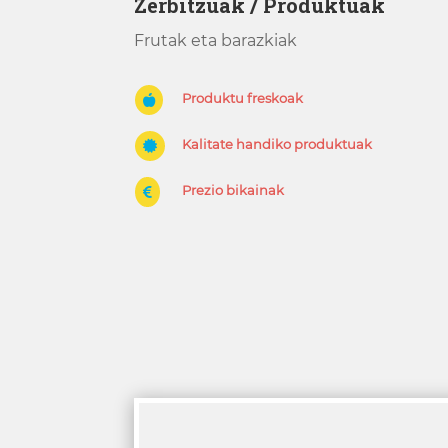
Zerbitzuak / Produktuak
Frutak eta barazkiak
Produktu freskoak

Kalitate handiko produktuak

Prezio bikainak
