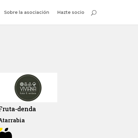
Sobre la asociación
Hazte socio
Fruta-denda
Atarrabia
