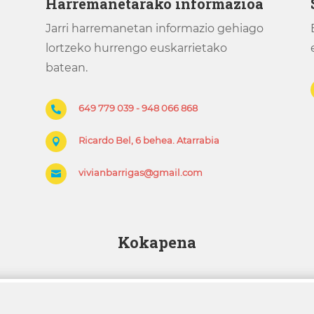
Harremanetarako informazioa
Jarri harremanetan informazio gehiago
lortzeko hurrengo euskarrietako
batean.
649 779 039 - 948 066 868

Ricardo Bel, 6 behea. Atarrabia

vivianbarrigas@gmail.com

Kokapena