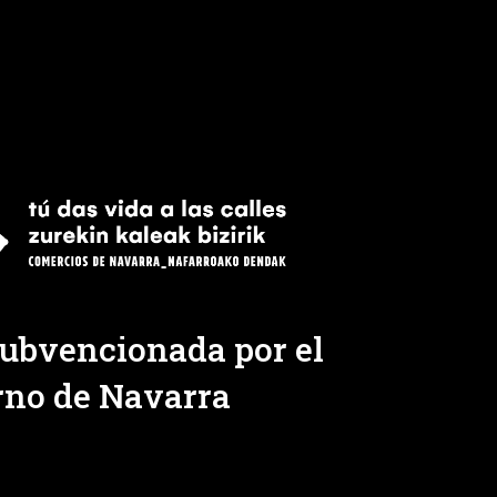
ubvencionada por el
rno de Navarra