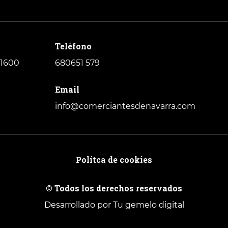
Teléfono
31600
680651 579
Email
info@comerciantesdenavarra.com
Polítca de cookies
© Todos los derechos reservados
Desarrollado por Tu gemelo digital