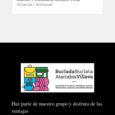
Altzariak / Koltxoiak
Haz parte de nuestro grupo y disfruta de las
ventajas