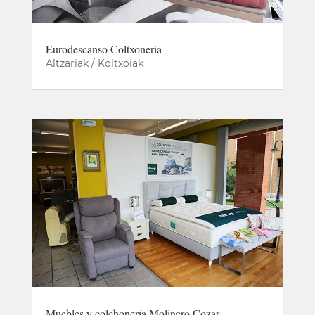
Eurodescanso Coltxoneria
Altzariak / Koltxoiak
Muebles y colchonería Molinero Cozar